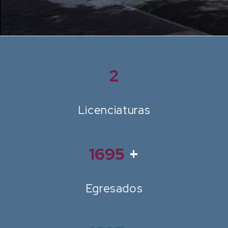
2
Licenciaturas
1780
+
Egresados
1780
+